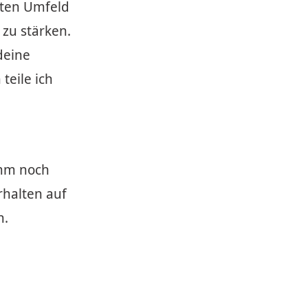
eten Umfeld
 zu stärken.
deine
teile ich
imm noch
rhalten auf
n.