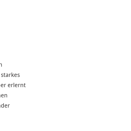
n
 starkes
er erlernt
nen
ader